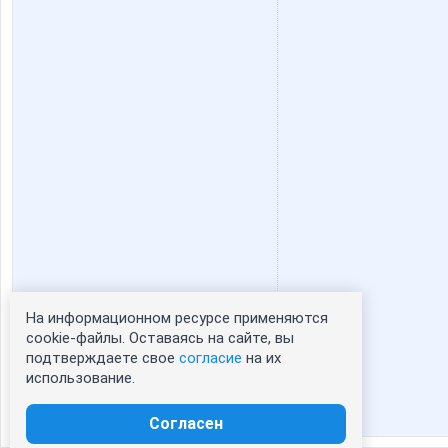
СУМКИ_
Тоня 2
На информационном ресурсе применяются
Статистика портрета:
cookie-файлы. Оставаясь на сайте, вы
подтверждаете свое
согласие
на их
сейчас просматривают портрет - 0
использование.
зарегистрированные пользователи
посетившие портрет за 7 дней - 0
Согласен