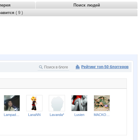
лерея
Поиск людей
равится
( 9 )
Рейтинг топ-50 блоггеров
Lampada Red
LanaNN
Lavanda*
Lusien
MACKOTT