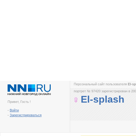
Персональный сайт пользователя
El-s
портрет № 97420 зарегистрирован в 200
El-splash
Привет, Гость !
-
Войти
-
Зарегистрироваться