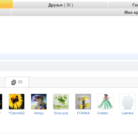
Друзья
( 36 )
Га
Мне н
85
*
*Светик52
Annyy
EvoLucia
FONIKA
Golden beach
Lalenka