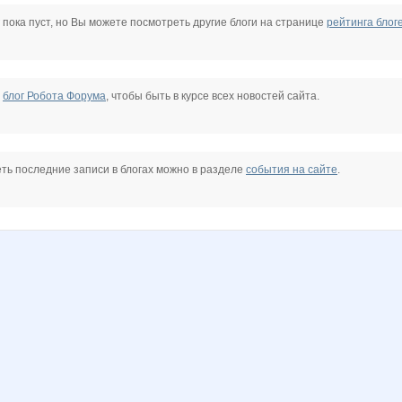
a3881
Olgish
PELIKAN
Platina
Pristavochka
Rakushka
Siaga
 пока пуст, но Вы можете посмотреть другие блоги на странице
рейтинга блог
na
anna-latakene
azaliya
belkastrelka
caprice
gonzek
helena309ok
е
блог Робота Форума
, чтобы быть в курсе всех новостей сайта.
nataly917
natylek
olieka
passion fruit
qwertynn
sindikro
ть последние записи в блогах можно в разделе
события на сайте
.
Юкки
Юулдуз
Андреевна
Бижуте
Бусик
ДЖИНСА
2
Ленуська13
Лиса2019
ЛЕОНОРА!
ЛГ
Мил@н@
Ната13