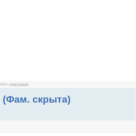
статус
«трастовый»
 (Фам. скрыта)