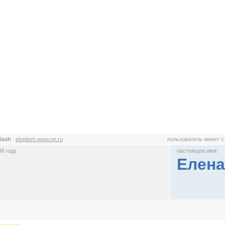
plash
:
elsplash.www.nn.ru
пользователь имеет 
8 году
настоящее имя:
Елена